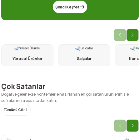
Şimdi Keşfet
Yöresel Ürünler
Salçalar
Konse
Çok Satanlar
Doğal ve geleneksel yöntemlerle hazırlanan en çok satan ürünlerimizle
sofralarınıza eşsiz tatlar katın.
Tümünü Gör