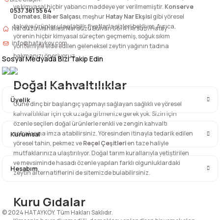
ve kimyasal hiçbir yabancı maddeye yer verilmemiştir.
Konserve
0537 361 55 64
Domates
,
Biber Salçası
, meşhur
Hatay Nar Ekşisi
gibi yöresel
270,00
TL
345,00
TL
takviye ürünler ulaşılabilir fiyatlarla sizleri bekliyor. Ayrıca,
Nardüzü Mahallesi Nardüzü Bulvarı 66/A /Arsuz /Hatay
yörenin hiçbir kimyasal süreçten geçmemiş, soğuk sıkım
info@hataykoy.com
yöntemiyle elde edilen geleneksel zeytin yağının tadına
bakmanızı öneriyoruz.
Sosyal Medyada Bizi Takip Edin
Yeni
Yeni
Tel Kadayıf Künefelik
Acı Domates Soslu Karışık Turşu (700 Gr.)
Doğal Kahvaltılıklar
Üyelik
Güne dinç bir başlangıç yapmayı sağlayan sağlıklı ve yöresel
225,00
TL
170,00
TL
kahvaltılıklar için çok uzağa gitmenize gerek yok. Sizin için
özenle seçilen doğal ürünlerle renkli ve zengin kahvaltı
sofralarına imza atabilirsiniz. Yöresinden itinayla tedarik edilen
Kurumsal
yöresel tahin, pekmez ve
Reçel Çeşitleri
en taze haliyle
mutfaklarınıza ulaştırılıyor. Doğal tarım kurallarıyla yetiştirilen
ve mevsiminde hasadı özenle yapılan farklı olgunluklardaki
Hesabım
zeytin alternatiflerini de sitemizde bulabilirsiniz.
Kuru Gıdalar
© 2024 HATAYKÖY. Tüm Hakları Saklıdır.