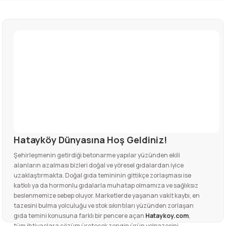
yoğunlaştırılmasıyla elde edilir.
Yeni
135,00
TL
Konserve Domates KABUKSUZ YENİ MAHSÜL
135,00
TL
170,00
TL
135,00
TL
Yeni
Yeni
Acı Domates Soslu Karışık Turşu (700 Gr.)
Acı Biber Sosu (400 Gr.)
Yeni
Yeni
Konserve Domates KABUKSUZ YENİ MAHSÜL
Acı Biber Salçası
Yeni
Yeni
170,00
TL
150,00
TL
Acı Domates Soslu Karışık Turşu (700 Gr.)
Acı Biber Sosu (400 Gr.)
135,00
TL
320,00
TL
170,00
TL
150,00
TL
Hatayköy Dünyasına Hoş Geldiniz!
Şehirleşmenin getirdiği betonarme yapılar yüzünden ekili
Menemenlik Konserve Tatlı (630 Gr.)
Altınözü Kırma Zeytini
alanların azalması bizleri doğal ve yöresel gıdalardan iyice
Yeni
Yeni
Yeni
Domates Salçası
Yağlı Sürk
Hurmalı Kömbe
uzaklaştırmakta. Doğal gıda temininin gittikçe zorlaşması ise
katkılı ya da hormonlu gıdalarla muhatap olmamıza ve sağlıksız
140,00
TL
285,00
TL
Menemenlik Konserve Tatlı (630 Gr.)
Altınözü Kırma Zeytini
beslenmemize sebep oluyor. Marketlerde yaşanan vakit kaybı, en
220,00
TL
185,00
TL
235,00
TL
tazesini bulma yolculuğu ve stok sıkıntıları yüzünden zorlaşan
gıda temini konusuna farklı bir pencere açan
Hataykoy.com
,
140,00
TL
285,00
TL
tüm ihtiyaçlara çözüm üretecek zengin ürün yelpazesini