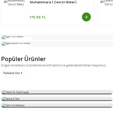
Muhammara ( Cevizli Biber)
175,00 TL
Tatlı Lezzetler
Geleneksel Lezzetler
Şimdi Keşfet
Şimdi Keşfet
Popüler Ürünler
Doğal ve katkısız ürünlerimizle sofralarınıza geleneksel tatları taşıyoruz.
Zeytin & Zeytinyağı
Tümünü Gör
Salça & Sos
Şimdi Keşfet
Tahin & Pekmez
Ay Kesim Vakumlu Çıtır Kabak Tatlısı 500 Gr.
Cevizli Kömbe
Şimdi Keşfet
Şimdi Keşfet
185,00
TL
245,00
TL