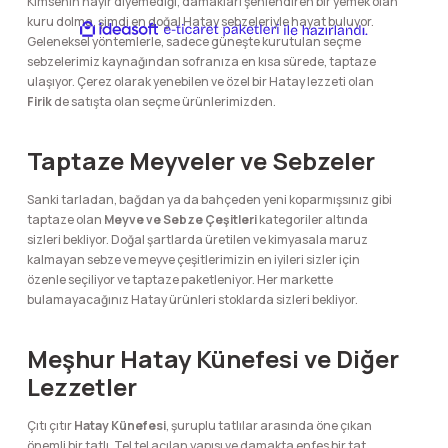
Kimsenin hayır diyemediği, damakları şenlendiren bir yemek olan
kuru dolma, şimdi en doğal Hatay sebzeleriyle hayat buluyor.
ideasoft
ile
e-
Geleneksel yöntemlerle, sadece güneşte kurutulan seçme
hazırlandı.
ticaret
sebzelerimiz kaynağından sofranıza en kısa sürede, taptaze
paketleri
ulaşıyor. Çerez olarak yenebilen ve özel bir Hatay lezzeti olan
Firik
de satışta olan seçme ürünlerimizden.
Taptaze Meyveler ve Sebzeler
Sanki tarladan, bağdan ya da bahçeden yeni koparmışsınız gibi
taptaze olan
Meyve ve Sebze Çeşitleri
kategoriler altında
sizleri bekliyor. Doğal şartlarda üretilen ve kimyasala maruz
kalmayan sebze ve meyve çeşitlerimizin en iyileri sizler için
özenle seçiliyor ve taptaze paketleniyor. Her markette
bulamayacağınız Hatay ürünleri stoklarda sizleri bekliyor.
Meşhur Hatay Künefesi ve Diğer
Lezzetler
Çıtı çıtır
Hatay Künefesi
, şuruplu tatlılar arasında öne çıkan
önemli bir tatlı. Tel tel açılan yapısı ve damakta enfes bir tat