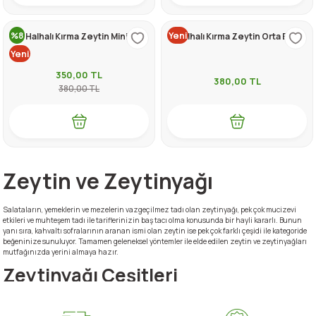
%8
Yeni
Halhalı Kırma Zeytin Minik
Halhalı Kırma Zeytin Orta Boy
Yeni
350,00
TL
380,00
TL
380,00
TL
Zeytin ve Zeytinyağı
Salataların, yemeklerin ve mezelerin vazgeçilmez tadı olan zeytinyağı, pek çok mucizevi
etkileri ve muhteşem tadı ile tariflerinizin baş tacı olma konusunda bir hayli kararlı. Bunun
yanı sıra, kahvaltı sofralarının aranan ismi olan zeytin ise pek çok farklı çeşidi ile kategoride
beğeninize sunuluyor. Tamamen geleneksel yöntemler ile elde edilen zeytin ve zeytinyağları
mutfağınızda yerini almaya hazır.
Zeytinyağı Çeşitleri
Hatay yöresinden en değerli lezzetlerini sunduğumuz sitemizde,
Soğuk Sıkım Zeytinyağı
çeşitleri yer alıyor. 750 ml ve 5 lt olarak şişelerde paketlenmiş olan zeytinyağı, altın sarısı