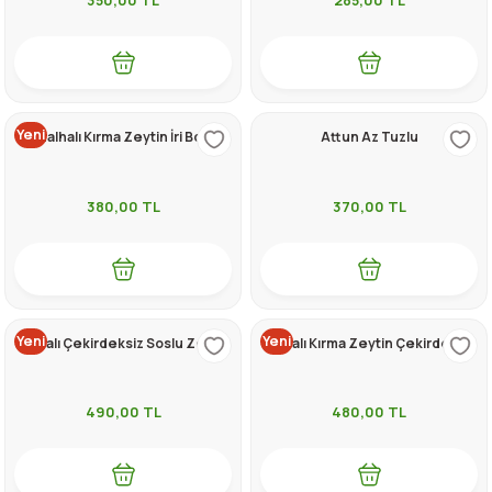
Yeni
Halhalı Kırma Zeytin İri Boy
Attun Az Tuzlu
380,00
TL
370,00
TL
Yeni
Yeni
Halhalı Çekirdeksiz Soslu Zeytin
Halhalı Kırma Zeytin Çekirdeksiz
490,00
TL
480,00
TL