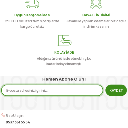
rengi, mis gibi kokusu ve eşsiz lezzeti ile damaklarınızda devrim yaratmaya geliyor.
Yemeklerinizi tatlandıracak, salata ve mezelerinize ayrıcalık katacak zeytinyağları, soğuk
sıkım olarak karşınıza çıkıyor. Kasım ayında başlayan hasat ile tamamen Hatay yöresine ait
Uygun Kargo ve İade
HAVALE İNDİRİMİ
olan halhalı zeytinler ağaca ve dallarına zarar vermeden tek tek, elle toplanır ve geleneksel
2900 TL ve üzeri tüm siparişlerde
Havale ile yapılan ödemeleriniz'de %3
usullerle ezilerek, yine geleneksel yöntemlerle yağı alınır. Hatay’ın en kıymetli ürünleri
kargo ücretsiz
indirim kazanın
arasında olan zeytinyağı, sizler için titizlikle şişelenerek sofralarınıza gönderilmeye hazır
hale getirilir.
Besin değeri bakımından oldukça zengin olan
Zeytinyağı Çeşitleri
, vücudunuzun ihtiyaç
duyduğu vitamin ve minerallerin karşılanmasında etkin bir rol oynamaktadır. Hatay doğal
zeytinyağı kolesterolünüzü dengeler, kalbinizi korur, mide rahatsızlıklarına engel olur,
cildinize iyi gelir ve saçlarınızı güçlendirir.
KOLAY İADE
Zeytin Çeşitleri
Aldığınız ürünü iade etmek hiç bu
kadar kolay olmamıştı.
Kahvaltı sofranızı renklendirecek siyah ve yeşil
Zeytin Çeşitleri
Hatay Köy kalitelisi ile sizleri
bekliyor. Az tuzlu, çekirdeksiz, minik ve daha pek çok seçenekleri ile zeytinler, damaklarınıza
Hemen Abone Olun!
hitap edecek nitelikte.
%100 Kalite, %100 Müşteri Memnuniyeti
KAYDET
Yöresel ürünlerin imal edilmesi ve tedariki konusunda satış ağını geliştiren ve online satış
mağazasını açan Hatay Köy, çıktığı doğal yolculuğa sizleri de davet ediyor. İhtiyaçlara göre
ürün yelpazesini zenginleştiren
Hataykoy.com
en doğal ve en taze yöresel ürünleri sizlerle
buluşturuyor. Ailenize güvenle yedireceğiniz sağlıklı ürünler ve katkısız alternatifler, hızlı
kargo, güler yüzlü alışveriş ve güvenli ödeme avantajları ile sizleri bekliyor.
Bize Ulaşın:
0537 361 55 64