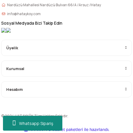
Nardüzü Mahallesi Nardüzü Bulvarı 66/A /Arsuz /Hatay
info@hataykoy.com
Sosyal Medyada Bizi Takip Edin
Üyelik
Kurumsal
Hesabım
© 2024 HATAYKÖY. Tüm Hakları Saklıdır.
Whatsapp Sipariş
ideasoft
ile
e-