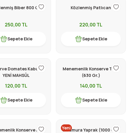
lenmiş Biber 800 Gr
Közlenmiş Patlıcan
250,00
TL
220,00
TL
Sepete Ekle
Sepete Ekle
rve Domates Kabuklu
Menemenlik Konserve Tatlı
YENİ MAHSÜL
(630 Gr.)
120,00
TL
140,00
TL
Sepete Ekle
Sepete Ekle
Yeni
menlik Konserve Acı
Salamura Yaprak (1000 Gr.)