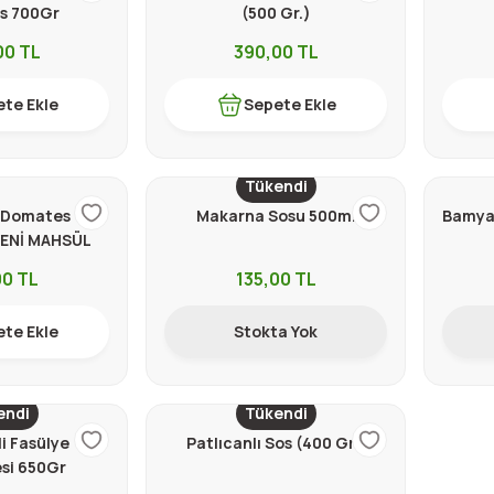
s 700Gr
(500 Gr.)
00
TL
390,00
TL
te Ekle
Sepete Ekle
Tükendi
 Domates
Makarna Sosu 500ml
Bamya 
ENİ MAHSÜL
00
TL
135,00
TL
te Ekle
Stokta Yok
endi
Tükendi
i Fasülye
Patlıcanlı Sos (400 Gr.)
si 650Gr