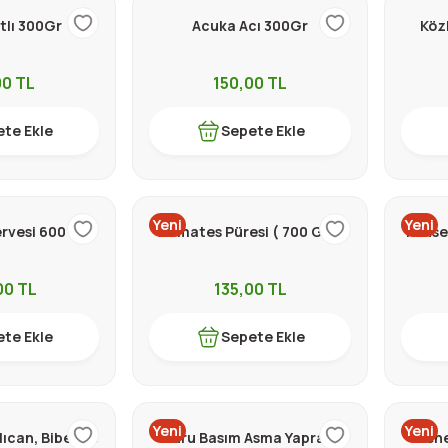
tlı 300Gr
Acuka Acı 300Gr
Köz
00
TL
150,00
TL
te Ekle
Sepete Ekle
Yeni
Yeni
rvesi 600 Gr
Domates Püresi ( 700 Gr. )
Konse
00
TL
135,00
TL
te Ekle
Sepete Ekle
Yeni
Yeni
ıcan, Biber ve
Kuru Basım Asma Yaprağı
Mene