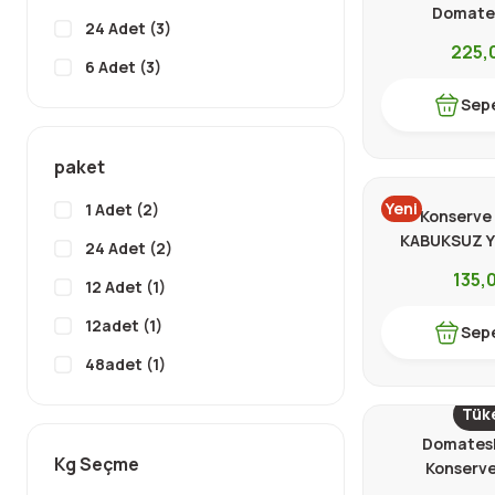
Domate
24 Adet (3)
225,
6 Adet (3)
Sepe
paket
Yeni
1 Adet (2)
Konserve
KABUKSUZ Y
24 Adet (2)
135,
12 Adet (1)
12adet (1)
Sepe
48adet (1)
6 Adet (1)
Tük
6adet (1)
Domatesl
Kg Seçme
Konserve