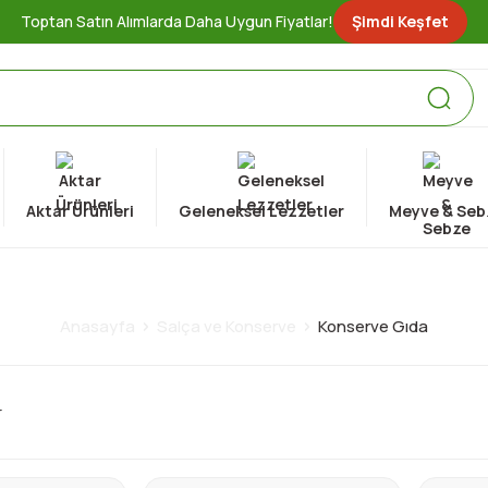
Toptan Satın Alımlarda Daha Uygun Fiyatlar!
Şimdi Keşfet
Aktar Ürünleri
Geleneksel Lezzetler
Meyve & Seb
Konserve Gıda
Anasayfa
Salça ve Konserve
Konserve Gıda
r