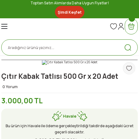
Toptan Satın Alımlarda Daha Uygun Fiyatlar!
Geri Dön
Geri Dön
Geri Dön
Geri Dön
Geri Dön
Geri Dön
Geri Dön
Geri Dön
Şimdi Keşfet
nserve
ler
ri
Lezzetler
bze
e
ytinyağı
ez
iber Sosu
u Gıda
er
Çıtır Kabak Tatlısı 500 Gr x 20 Adet
0 Yorum
a
e
eri
3.000,00 TL
Havale
Bu ürün için Havale ile ödeme gerçekleştirildiği takdirde aşağıdaki ücret
geçerli olacaktır.