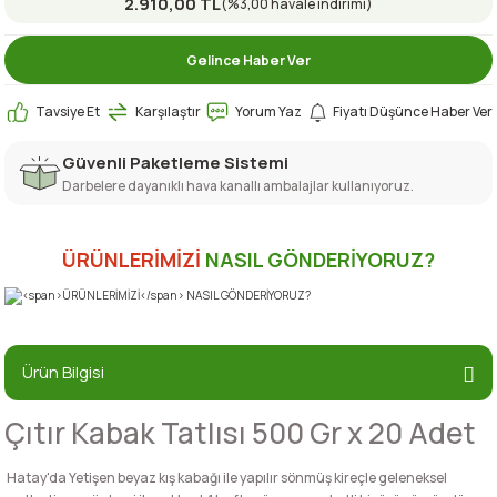
2.910,00 TL
(%3,00 havale indirimi)
Gelince Haber Ver
Tavsiye Et
Karşılaştır
Yorum Yaz
Fiyatı Düşünce Haber Ver
Güvenli Paketleme Sistemi
Darbelere dayanıklı hava kanallı ambalajlar kullanıyoruz.
ÜRÜNLERİMİZİ
NASIL GÖNDERİYORUZ?
Ürün Bilgisi
Çıtır Kabak Tatlısı 500 Gr x 20 Adet
Hatay'da Yetişen beyaz kış kabağı ile yapılır sönmüş kireçle geleneksel