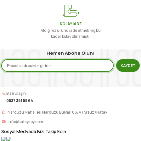
Ürün fiyatı diğer sitelerden daha pahalı.
Bu ürüne benzer farklı alternatifler olmalı.
KOLAY İADE
Aldığınız ürünü iade etmek hiç bu
kadar kolay olmamıştı.
Hemen Abone Olun!
Gönder
KAYDET
Bize Ulaşın:
0537 361 55 64
Nardüzü Mahallesi Nardüzü Bulvarı 66/A /Arsuz /Hatay
info@hataykoy.com
Sosyal Medyada Bizi Takip Edin