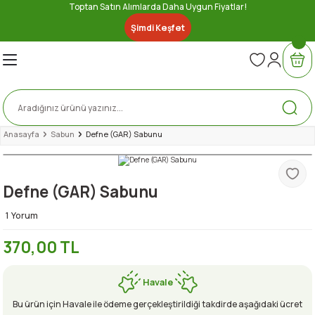
Toptan Satın Alımlarda Daha Uygun Fiyatlar!
Geri Dön
Geri Dön
Geri Dön
Geri Dön
Geri Dön
Geri Dön
Geri Dön
Geri Dön
Şimdi Keşfet
nserve
ler
ri
Lezzetler
bze
e
ytinyağı
ez
iber Sosu
u Gıda
Anasayfa
Sabun
Defne (GAR) Sabunu
er
Defne (GAR) Sabunu
a
e
eri
1 Yorum
370,00 TL
Havale
Bu ürün için Havale ile ödeme gerçekleştirildiği takdirde aşağıdaki ücret