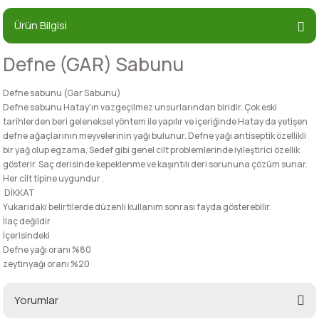
Ürün Bilgisi
Defne (GAR) Sabunu
Defne sabunu (Gar Sabunu)
Defne sabunu Hatay'ın vazgeçilmez unsurlarından biridir. Çok eski
tarihlerden beri geleneksel yöntem ile yapılır ve içeriğinde Hatay da yetişen
defne ağaçlarının meyvelerinin yağı bulunur. Defne yağı antiseptik özellikli
bir yağ olup egzama, Sedef gibi genel cilt problemlerinde iyileştirici özellik
gösterir. Saç derisinde kepeklenme ve kaşıntılı deri sorununa çözüm sunar.
Her cilt tipine uygundur .
DİKKAT
Yukarıdaki belirtilerde düzenli kullanım sonrası fayda gösterebilir.
İlaç değildir
İçerisindeki
Defne yağı oranı %80
zeytinyağı oranı %20
Yorumlar