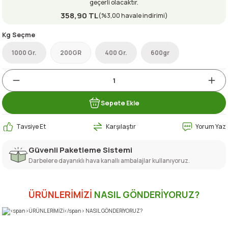
geçerli olacaktır.
358,90 TL
(%3,00 havale indirimi)
Kg Seçme
1000 Gr.
200GR
400 Gr.
600gr
Sepete Ekle
Tavsiye Et
Karşılaştır
Yorum Yaz
Güvenli Paketleme Sistemi
Darbelere dayanıklı hava kanallı ambalajlar kullanıyoruz.
ÜRÜNLERİMİZİ
NASIL GÖNDERİYORUZ?