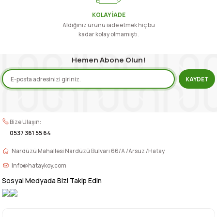
KOLAY İADE
Aldığınız ürünü iade etmek hiç bu
kadar kolay olmamıştı.
Gönder
Hemen Abone Olun!
KAYDET
Bize Ulaşın:
0537 361 55 64
Nardüzü Mahallesi Nardüzü Bulvarı 66/A /Arsuz /Hatay
info@hataykoy.com
Sosyal Medyada Bizi Takip Edin