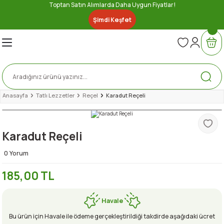
Toptan Satın Alımlarda Daha Uygun Fiyatlar!
Geri Dön
Geri Dön
Geri Dön
Geri Dön
Geri Dön
Geri Dön
Geri Dön
Geri Dön
Şimdi Keşfet
nserve
ler
ri
Lezzetler
bze
e
ytinyağı
ez
iber Sosu
u Gıda
Anasayfa
Tatlı Lezzetler
Reçel
Karadut Reçeli
er
Karadut Reçeli
a
e
eri
0 Yorum
185,00 TL
Havale
Bu ürün için Havale ile ödeme gerçekleştirildiği takdirde aşağıdaki ücret