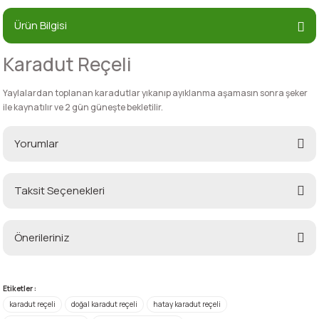
Ürün Bilgisi
Karadut Reçeli
Yaylalardan toplanan karadutlar yıkanıp ayıklanma aşamasın sonra şeker
ile kaynatılır ve 2 gün güneşte bekletilir.
Yorumlar
Taksit Seçenekleri
Bu ürüne ilk yorumu siz yapın!
Önerileriniz
Yorum Yaz
Bu ürünün fiyat bilgisi, resim, ürün açıklamalarında ve diğer konularda
yetersiz gördüğünüz noktaları öneri formunu kullanarak tarafımıza
Etiketler :
iletebilirsiniz.
karadut reçeli
doğal karadut reçeli
hatay karadut reçeli
Görüş ve önerileriniz için teşekkür ederiz.