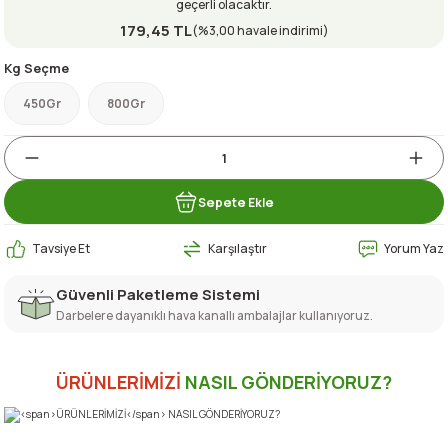
geçerli olacaktır.
179,45 TL
(%3,00 havale indirimi)
Kg Seçme
450Gr
800Gr
Sepete Ekle
Tavsiye Et
Karşılaştır
Yorum Yaz
Güvenli Paketleme Sistemi
Darbelere dayanıklı hava kanallı ambalajlar kullanıyoruz.
ÜRÜNLERİMİZİ
NASIL GÖNDERİYORUZ?