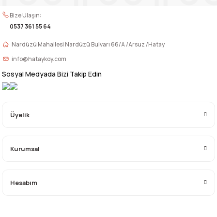
Bize Ulaşın:
0537 361 55 64
Nardüzü Mahallesi Nardüzü Bulvarı 66/A /Arsuz /Hatay
info@hataykoy.com
Sosyal Medyada Bizi Takip Edin
Üyelik
Kurumsal
Hesabım