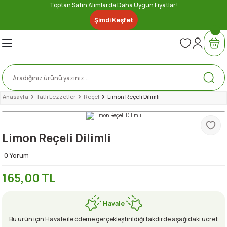
Toptan Satın Alımlarda Daha Uygun Fiyatlar!
Geri Dön
Geri Dön
Geri Dön
Geri Dön
Geri Dön
Geri Dön
Geri Dön
Geri Dön
Şimdi Keşfet
nserve
ler
ri
Lezzetler
bze
e
ytinyağı
ez
iber Sosu
u Gıda
Anasayfa
Tatlı Lezzetler
Reçel
Limon Reçeli Dilimli
er
Limon Reçeli Dilimli
a
e
eri
0 Yorum
165,00 TL
Havale
Bu ürün için Havale ile ödeme gerçekleştirildiği takdirde aşağıdaki ücret