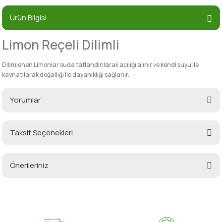
Ürün Bilgisi
Limon Reçeli Dilimli
Dilimlenen Limonlar suda tatlandırılarak acılığı alınır ve kendi suyu ile
kaynatılarak doğallığı ile dayanıklığı sağlanır.
Yorumlar
Taksit Seçenekleri
Bu ürüne ilk yorumu siz yapın!
Önerileriniz
Yorum Yaz
Bu ürünün fiyat bilgisi, resim, ürün açıklamalarında ve diğer konularda
yetersiz gördüğünüz noktaları öneri formunu kullanarak tarafımıza
iletebilirsiniz.
Görüş ve önerileriniz için teşekkür ederiz.