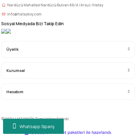
Nardüzü Mahallesi Nardüzü Bulvarı 66/A /Arsuz /Hatay
info@hataykoy.com
Sosyal Medyada Bizi Takip Edin
Üyelik
Kurumsal
Hesabım
© 2024 HATAYKÖY. Tüm Hakları Saklıdır.
Whatsapp Sipariş
ideasoft
ile
e-