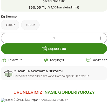
geçerli olacaktır.
160,05 TL
(%3,00 havale indirimi)
Kg Seçme
450Gr
800Gr
Sepete Ekle
Tavsiye Et
Karşılaştır
Yorum Yaz
Güvenli Paketleme Sistemi
Darbelere dayanıklı hava kanallı ambalajlar kullanıyoruz.
ÜRÜNLERİMİZİ
NASIL GÖNDERİYORUZ?