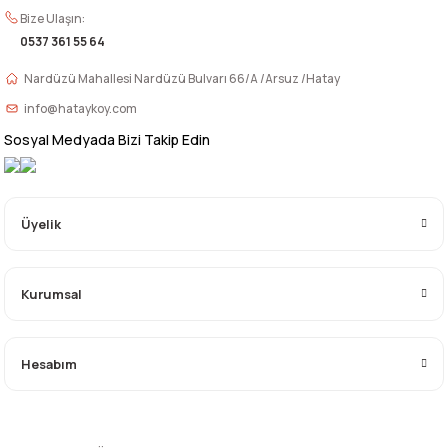
Bize Ulaşın:
0537 361 55 64
Nardüzü Mahallesi Nardüzü Bulvarı 66/A /Arsuz /Hatay
info@hataykoy.com
Sosyal Medyada Bizi Takip Edin
Üyelik
Kurumsal
Hesabım