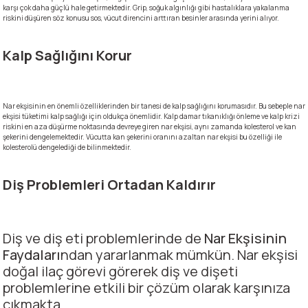
karşı çok daha güçlü hale getirmektedir. Grip, soğuk algınlığı gibi hastalıklara yakalanma
riskini düşüren söz konusu sos, vücut direncini arttıran besinler arasında yerini alıyor.
Kalp Sağlığını Korur
Nar ekşisinin en önemli özelliklerinden bir tanesi de kalp sağlığını korumasıdır. Bu sebeple nar
ekşisi tüketimi kalp sağlığı için oldukça önemlidir. Kalp damar tıkanıklığı önleme ve kalp krizi
riskini en aza düşürme noktasında devreye giren nar ekşisi, aynı zamanda kolesterol ve kan
şekerini dengelemektedir. Vücutta kan şekerini oranını azaltan nar ekşisi bu özelliği ile
kolesterolü dengelediği de bilinmektedir.
Diş Problemleri Ortadan Kaldırır
Diş ve diş eti problemlerinde de
Nar Ekşisinin
Faydaları
ndan yararlanmak mümkün. Nar ekşisi
doğal ilaç görevi görerek diş ve dişeti
problemlerine etkili bir çözüm olarak karşınıza
çıkmakta.