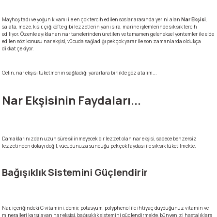
Mayhoş tadı ve yoğun kıvamı ile en çok tercih edilen soslar arasında yerini alan
Nar Ekşisi
,
salata, meze, kısır, çiğ köfte gibi lezzetlerin yanı sıra, marine işlemlerinde sık sık tercih
ediliyor. Özenle ayıklanan nar tanelerinden üretilen ve tamamen geleneksel yöntemler ile elde
edilen söz konusu nar ekşisi, vücuda sağladığı pek çok yarar ile son zamanlarda oldukça
dikkat çekiyor.
Gelin, nar ekşisi tüketmenin sağladığı yararlara birlikte göz atalım...
Nar Ekşisinin Faydaları...
Damaklarınızdan uzun süre silinmeyecek bir lezzet olan nar ekşisi, sadece benzersiz
lezzetinden dolayı değil, vücudunuza sunduğu pek çok faydası ile sık sık tüketilmekte.
Bağışıklık Sistemini Güçlendirir
Nar, içeriğindeki C vitamini, demir, potasyum, polyphenol ile ihtiyaç duyduğunuz vitamin ve
mineralleri karşılayan nar ekşisi, bağışıklık sistemini güçlendirmekte, bünyenizi hastalıklara