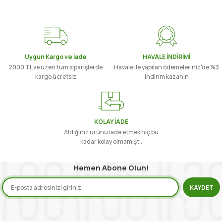
Uygun Kargo ve İade
HAVALE İNDİRİMİ
2900 TL ve üzeri tüm siparişlerde
Havale ile yapılan ödemeleriniz'de %3
kargo ücretsiz
indirim kazanın
KOLAY İADE
Aldığınız ürünü iade etmek hiç bu
kadar kolay olmamıştı.
Hemen Abone Olun!
KAYDET