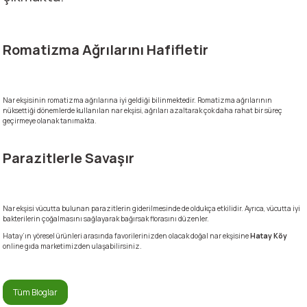
Romatizma Ağrılarını Hafifletir
Nar ekşisinin romatizma ağrılarına iyi geldiği bilinmektedir. Romatizma ağrılarının
nüksettiği dönemlerde kullanılan nar ekşisi, ağrıları azaltarak çok daha rahat bir süreç
geçirmeye olanak tanımakta.
Parazitlerle Savaşır
Nar ekşisi vücutta bulunan parazitlerin giderilmesinde de oldukça etkilidir. Ayrıca, vücutta iyi
bakterilerin çoğalmasını sağlayarak bağırsak florasını düzenler.
Hatay’ın yöresel ürünleri arasında favorilerinizden olacak doğal nar ekşisine
Hatay Köy
online gıda marketimizden ulaşabilirsiniz.
Tüm Bloglar