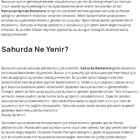
Ramazan ayının gelmesiyle beraber vücudumunuz yeni bir düzene girmeye hazırlanıyor.
Uzun saatler açlık çekeceğimiz bu ayda beslenme ise en önemli konulardan biridir.
Ramazan Ayında Beslenme
ile ilgili en çok dikkat edilmesi gereken sahurda ve iftarda
yediğiniz yemeklerin miktarları ve kaliteli olmasıdır. Yeterli karbonhidrat ya da protein
alınması bu ayda dikkat etmeniz gereken bir unsurdur. Besin olarak kaliteli yemekler tercih
etmelisiniz. Sahurda ve iftarda yedikleriniz vücudunuz için yeterli besin değerine sahip
olmalıdır. Bu yüzden dikkatli seçimler yapmak bu ayı düzgün ve sağlıklı atlatmak adına
oldukça önemlidir.
Sahurda Ne Yenir?
Ramazan ayında sahurda yediklerimiz çok önemlidir.
Sahurda Beslenme
genel olarak sizi
tok tutacak besinlerden oluşmalıdır. Bunun için yumurta, süt ve kuruyemişler hem tokluk için
hem de sağlığınız açısından oldukça önemlidir. Bu yüzden sahur tabağınızda hem
karbonhidrat hem de protein ağırlıklı beslenmelisiniz. Mideniz için sağlıksız olacak ve sizi
gün boyunca susatacak şekerli ve baharatlı şeylerden ise uzak durmanız gerekmektedir.
Örneğin, şekerli bir tatlı ya da sucuk uzak durmanız gereken şeylerden biridir. Tatlı ihtiyacınız
yerine bir meyve yiyebilir ya da hurma ile bu açlığınızı yok edebilirsiniz. Diğer bir yandan
sahurda bol bol su tüketmelisiniz. Aksi halde iftara kadar su kaybı hem sizin için hem de
vücudunuz için hiç sağlıklı olmayacaktır. Sahurda içecek olarak ise kola gibi asitli ve şekerli
şeylerden kesinlikle uzak durmalısınız.
İftarda Ne Yenir?
Sahurdan sonra beslenme konusunda en çok dikkat etmeniz gereken şey ise iftarda
yediklerimizdir. İftarda belli saat açlıktan sonra vücut ister istemez her şeyi yemek ister fakat
bu durum doğru değildir. Öncelikle iftarda iftariyelik dediğimiz şeyler ile başlamak mideniz
için bir alışma sürecinin oluşmasına olanak sağlar. Ardından bir çorba içmek oldukça