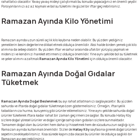
rahatlatıcı olacaktır. Yavaş yavaş mideyi çalıştırmak bu konuda yapacağınız en önemli şeydir.
Porsiyonlarınızı az az koymak ve bol su tüketimi ile güzel bir iftar geçirebilirsiniz.
Ramazan Ayında Kilo Yönetimi
Ramazan ayında uzun süreli açlık kilo kaybına neden olabilir. Bu yüzden yediğiniz
yemeklerin besin değerlerine dikkat etmek oldukça önemlidir. Aksi halde birden yemek çok kilo
alımına da sebep olabilir. Bu yüzden iftar ve sahur arasında ufak bir yürüyüş yapmak ve
midenizi ve kendinizi hareket ettirmeniz oldukça önemlidir. Yine aynı şekilde bol su tüketmek
ve şeker alımını azaltmak
Ramazan Ayında Kilo Yönetimi
için oldukça önemli olacaktır.
Ramazan Ayında Doğal Gıdalar
Tüketmek
Ramazan Ayında Doğal Beslenmek
bu ayı rahat atlatmanızı sağlayacaktır. Bu yüzden
sahurda ve iftarda doğal gıdalar tüketmeye özen göstermelisiniz. Örneğin, iftariyelik
tabaklarınıza hurma, kuruyemiş gibi ürünler eklemelisiniz. Yine aynı şekilde sahurda doğal
ürünler tüketerek iftara kadar rahat bir zaman geçirmenize sağlar. Bu konuda Hatay Köy
sizlere doğal yöresel ürünler ve doğal içeriğe sahip olan gıdaları sizlere sunmaktadır.
Tamamen doğal olan bu ürünleri hem daha iyi hissetmek hem de vücudunuzun sağlığı için
Ramazan ayında kullanmak önemlidir. Sizler de
Hatay Köy
sayfasına girerek doğal ürünleri
sepetinize ekleyebilirsiniz. Kısa sürede kapınızda olacak bu ürünler ile oldukça sağlıklı bir
Ramazan ayı geçirebilirsiniz.