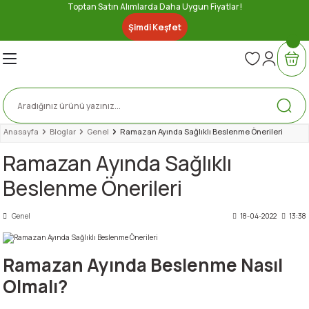
Toptan Satın Alımlarda Daha Uygun Fiyatlar!
Geri Dön
Geri Dön
Geri Dön
Geri Dön
Geri Dön
Geri Dön
Geri Dön
Geri Dön
Şimdi Keşfet
nserve
ler
ri
Lezzetler
bze
e
ytinyağı
ez
iber Sosu
u Gıda
Anasayfa
Bloglar
Genel
Ramazan Ayında Sağlıklı Beslenme Önerileri
Ramazan Ayında Sağlıklı
er
Beslenme Önerileri
a
e
eri
Genel
18-04-2022
13:38
Ramazan Ayında Beslenme Nasıl
Olmalı?