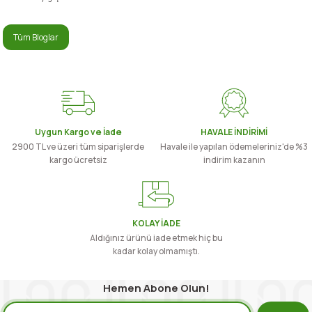
Tüm Bloglar
Uygun Kargo ve İade
HAVALE İNDİRİMİ
2900 TL ve üzeri tüm siparişlerde
Havale ile yapılan ödemeleriniz'de %3
kargo ücretsiz
indirim kazanın
KOLAY İADE
Aldığınız ürünü iade etmek hiç bu
kadar kolay olmamıştı.
Hemen Abone Olun!