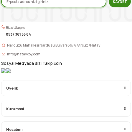
KAYDET
Bize Ulaşın:
0537 361 55 64
Nardüzü Mahallesi Nardüzü Bulvarı 66/A /Arsuz /Hatay
info@hataykoy.com
Sosyal Medyada Bizi Takip Edin
Üyelik
Kurumsal
Hesabım