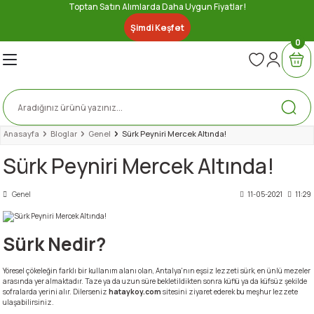
Toptan Satın Alımlarda Daha Uygun Fiyatlar!
Geri Dön
Geri Dön
Geri Dön
Geri Dön
Geri Dön
Geri Dön
Geri Dön
Geri Dön
Şimdi Keşfet
0
nserve
ler
ri
Lezzetler
bze
e
ytinyağı
ez
iber Sosu
u Gıda
Anasayfa
Bloglar
Genel
Sürk Peyniri Mercek Altında!
Sürk Peyniri Mercek Altında!
er
Genel
11-05-2021
11:29
a
e
eri
Sürk Nedir?
Yöresel çökeleğin farklı bir kullanım alanı olan, Antalya'nın eşsiz lezzeti sürk, en ünlü mezeler
arasında yer almaktadır. Taze ya da uzun süre bekletildikten sonra küflü ya da küfsüz şekilde
sofralarda yerini alır. Dilerseniz
hataykoy.com
sitesini ziyaret ederek bu meşhur lezzete
ulaşabilirsiniz.