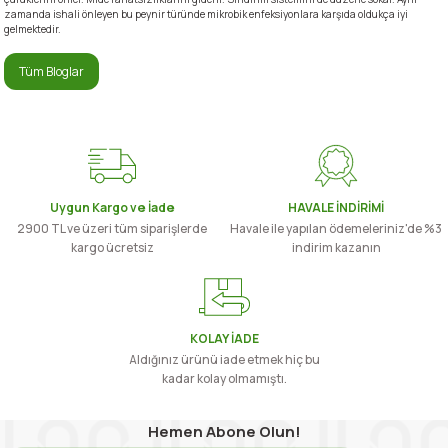
zamanda ishali önleyen bu peynir türünde mikrobik enfeksiyonlara karşıda oldukça iyi
gelmektedir.
Tüm Bloglar
Uygun Kargo ve İade
HAVALE İNDİRİMİ
2900 TL ve üzeri tüm siparişlerde
Havale ile yapılan ödemeleriniz'de %3
kargo ücretsiz
indirim kazanın
KOLAY İADE
Aldığınız ürünü iade etmek hiç bu
kadar kolay olmamıştı.
Hemen Abone Olun!