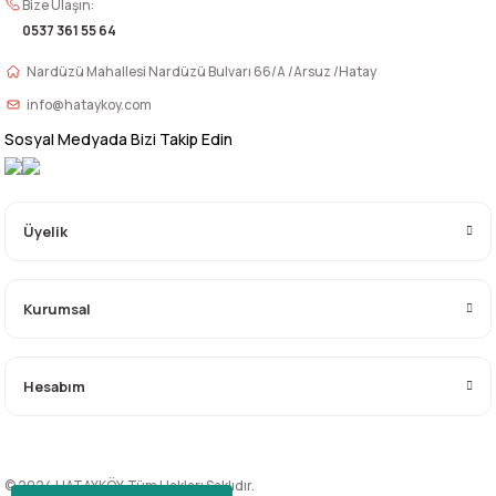
Bize Ulaşın:
0537 361 55 64
Nardüzü Mahallesi Nardüzü Bulvarı 66/A /Arsuz /Hatay
info@hataykoy.com
Sosyal Medyada Bizi Takip Edin
Üyelik
Kurumsal
Hesabım
© 2024 HATAYKÖY. Tüm Hakları Saklıdır.