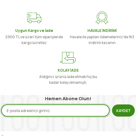
Uygun Kargo ve İade
HAVALE İNDİRİMİ
2900 TL ve üzeri tüm siparişlerde
Havale ile yapılan ödemeleriniz'de %3
kargo ücretsiz
indirim kazanın
KOLAY İADE
Aldığınız ürünü iade etmek hiç bu
kadar kolay olmamıştı.
Hemen Abone Olun!
KAYDET